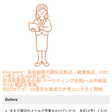
Key point：新規顧客の開拓化粧品・健康食品、D2C
の売上上位200社に絞り、
担当部署(販促企画/ マーケティング企画)へお手紙送
付+お電話を実施。
合計20アポ、10受注を達成でき売上に大きく貢献
Before
今まで電話やメールで営業をかけていたが、反応は芳しくなか