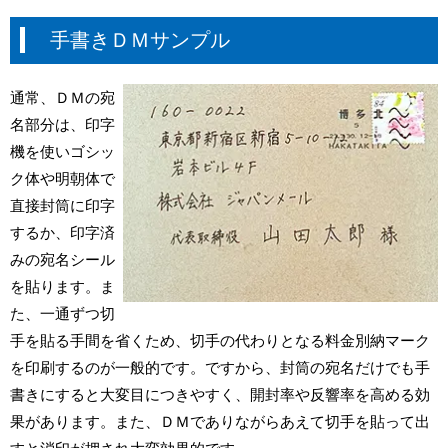
手書きＤＭサンプル
通常、ＤＭの宛
名部分は、印字
機を使いゴシッ
ク体や明朝体で
直接封筒に印字
するか、印字済
みの宛名シール
を貼ります。ま
た、一通ずつ切
手を貼る手間を省くため、切手の代わりとなる料金別納マーク
を印刷するのが一般的です。ですから、封筒の宛名だけでも手
書きにすると大変目につきやすく、開封率や反響率を高める効
果があります。また、ＤＭでありながらあえて切手を貼って出