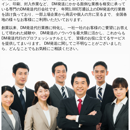
イン、印刷、封入作業など、 DM発送にかかる面倒な業務を格安に承って
いる専門のDM発送代行会社です。 年間1,000万通以上のDM発送代行業務
を請け負っており、一部上場企業から商店や個人の方に至るまで、 全国各
地の様々なお客様にご利用いただいております。
創業以来、DM発送代行業務に特化し、一社一社のお客様のご要望にお答え
して培われた経験や、 DM発送のノウハウを最大限に活かし、これからも
DM発送代行のプロフェッショナルとして、 皆様のお役に立てるサービス
を提供してまいります。 DM発送に関してご不明なことがございました
ら、どんなことでもお気軽にご相談ください。