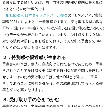
企業が出すＤＭといえば、同一内容の印刷物や案内状を大量に
送るというのが一般的です。
一般社団法人 日本ダイレクトメール協会
の「DMメディア実態
調査2021」によると、一般家庭で１週間に受け取るＤＭの数は
平均5.5通（2021年度）で、年収が高いほど受け取る数が多いと
いうデータが公表されています。つまり、受け取り手はＤＭに
対する慣れや煩わしさも感じており、そんな中で手書きのDM
というのは大変目を引くはずです。
２．特別感や親近感が生まれる
手書きのＤＭは、個人に直接向けられたものであるため、手書
きされたことで受け取り手に対する特別な配慮や関心を感じさ
せます。そのため受け取り手は、他のDMとは違って「手書
き」であることに興味を引かれ、その結果開封してもらえる確
率もグンと高くなります。
３. 受け取り手の心をつかむ
手書きのＤＭは、文字や単語の書き方、筆圧やインクの色合い