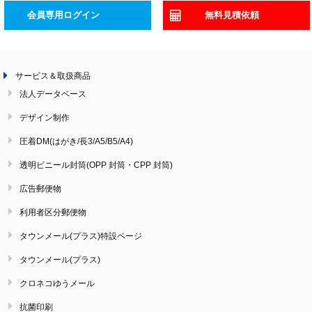
会員専用ログイン
無料見積依頼
サービス＆取扱商品
法人データベース
デザイン制作
圧着DM(はがき/長3/A5/B5/A4)
透明ビニール封筒(OPP 封筒・CPP 封筒)
広告郵便物
利用者区分郵便物
タウンメール(プラス)特設ページ
タウンメール(プラス)
クロネコゆうメール
抗菌印刷