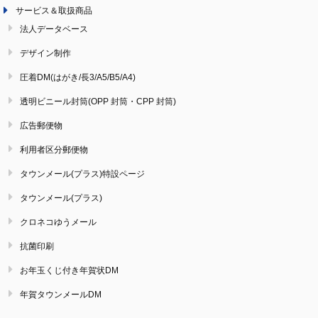
サービス＆取扱商品
法人データベース
デザイン制作
圧着DM(はがき/長3/A5/B5/A4)
透明ビニール封筒(OPP 封筒・CPP 封筒)
広告郵便物
利用者区分郵便物
タウンメール(プラス)特設ページ
タウンメール(プラス)
クロネコゆうメール
抗菌印刷
お年玉くじ付き年賀状DM
年賀タウンメールDM