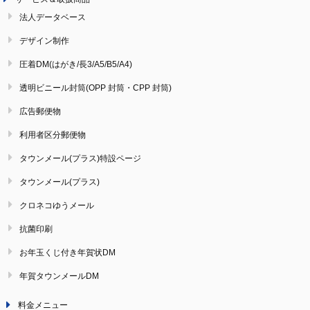
法人データベース
デザイン制作
圧着DM(はがき/長3/A5/B5/A4)
透明ビニール封筒(OPP 封筒・CPP 封筒)
広告郵便物
利用者区分郵便物
タウンメール(プラス)特設ページ
タウンメール(プラス)
クロネコゆうメール
抗菌印刷
お年玉くじ付き年賀状DM
年賀タウンメールDM
料金メニュー