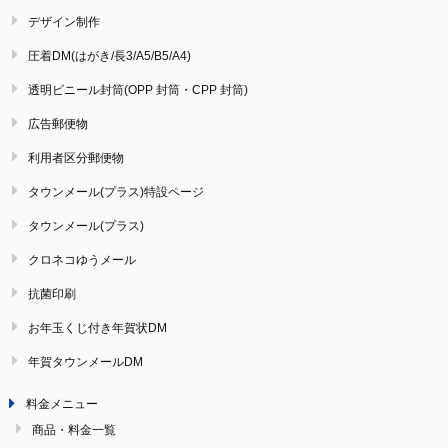
デザイン制作
圧着DM(はがき/長3/A5/B5/A4)
透明ビニール封筒(OPP 封筒・CPP 封筒)
広告郵便物
利用者区分郵便物
タウンメール(プラス)特設ページ
タウンメール(プラス)
クロネコゆうメール
抗菌印刷
お年玉くじ付き年賀状DM
年賀タウンメールDM
料金メニュー
商品・料金一覧