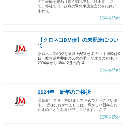
のご愛顧を賜わり厚く御礼申し上げます。 さ
て、弊社では、政府の緊急事態宣言発令に伴い、
本社従...
記事を読む
【クロネコDM便】の未配達につい
て
クロネコDM便2万通以上配達せず ヤマト運輸は8
日、岐阜県垂井町の60代の委託配達員の女性が
2004年から18年12月の約14...
記事を読む
2024年 新年のご挨拶
謹賀新年 新年、明けましておめでとうございま
す。 皆様におかれましては、輝かしい新年をお
迎えのこととお喜び申し上げます。 さて...
記事を読む