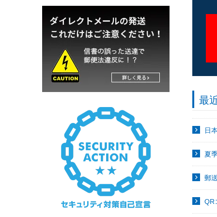
最
日
夏
郵
Q