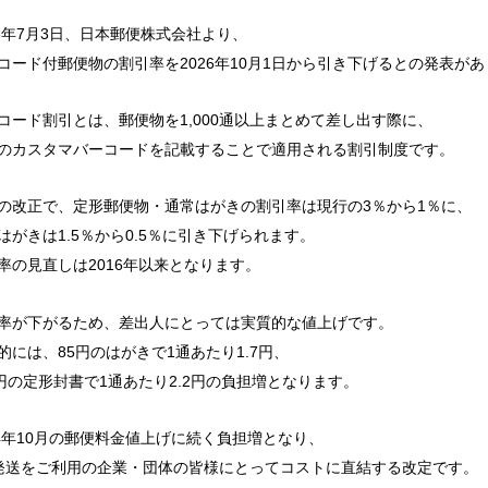
26年7月3日、日本郵便株式会社より、
コード付郵便物の割引率を2026年10月1日から引き下げるとの発表が
コード割引とは、郵便物を1,000通以上まとめて差し出す際に、
のカスタマバーコードを記載することで適用される割引制度です。
の改正で、定形郵便物・通常はがきの割引率は現行の3％から1％に、
はがきは1.5％から0.5％に引き下げられます。
率の見直しは2016年以来となります。
率が下がるため、差出人にとっては実質的な値上げです。
的には、85円のはがきで1通あたり1.7円、
0円の定形封書で1通あたり2.2円の負担増となります。
24年10月の郵便料金値上げに続く負担増となり、
発送をご利用の企業・団体の皆様にとってコストに直結する改定です。