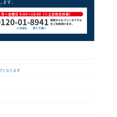
します。
げとなります