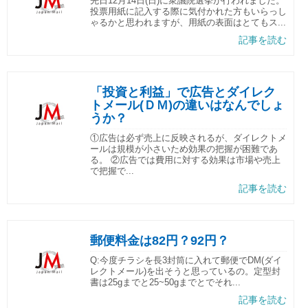
先日12月14日(日)に衆議院選挙が行われました。
投票用紙に記入する際に気付かれた方もいらっし
ゃるかと思われますが、用紙の表面はとてもス...
記事を読む
「投資と利益」で広告とダイレク
トメール(ＤＭ)の違いはなんでしょ
うか？
①広告は必ず売上に反映されるが、ダイレクトメ
ールは規模が小さいため効果の把握が困難であ
る。 ②広告では費用に対する効果は市場や売上
で把握で...
記事を読む
郵便料金は82円？92円？
Q:今度チラシを長3封筒に入れて郵便でDM(ダイ
レクトメール)を出そうと思っているの。定型封
書は25gまでと25~50gまでとでそれ...
記事を読む