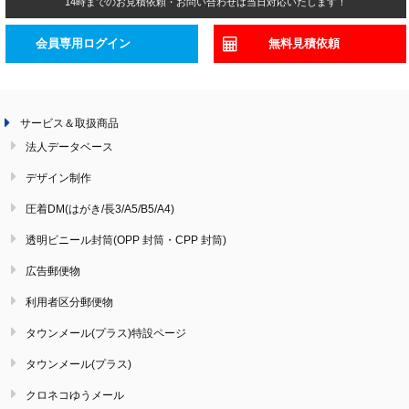
14時までのお見積依頼・お問い合わせは当日対応いたします！
会員専用ログイン
無料見積依頼
サービス＆取扱商品
法人データベース
デザイン制作
圧着DM(はがき/長3/A5/B5/A4)
透明ビニール封筒(OPP 封筒・CPP 封筒)
広告郵便物
利用者区分郵便物
タウンメール(プラス)特設ページ
タウンメール(プラス)
クロネコゆうメール