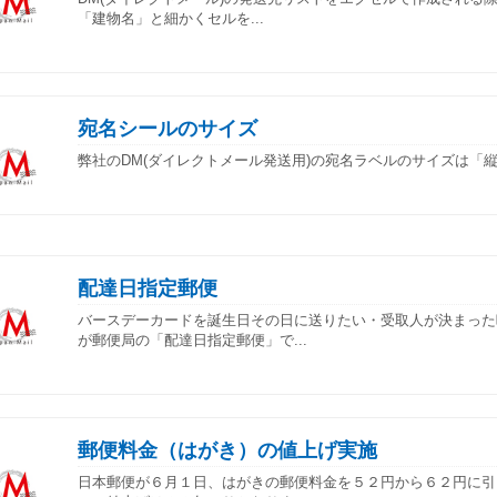
「建物名」と細かくセルを...
宛名シールのサイズ
弊社のDM(ダイレクトメール発送用)の宛名ラベルのサイズは「縦8.5
配達日指定郵便
バースデーカードを誕生日その日に送りたい・受取人が決まった
が郵便局の「配達日指定郵便」で...
郵便料金（はがき）の値上げ実施
日本郵便が６月１日、はがきの郵便料金を５２円から６２円に引