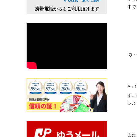
中で
携帯電話からもご利用頂けます
.
Q
..
A：
す。
シよ
また