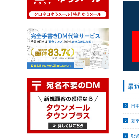
最
日
夏
郵