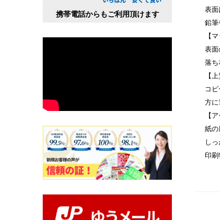
表面
携帯電話からもご利用頂けます
鉛筆
【マ
表面
落ち
【上
コピ
方に
【ア
紙の
しっ
印刷