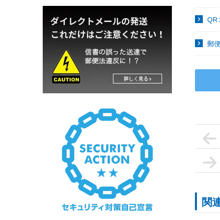
Q
郵
関