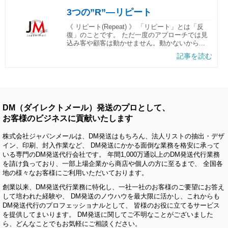
3つの”R”―リピート
《 リピート(Repeat) 》 「リピート」とは「反
復」のことです。 ただ一度のアプローチでは見
込み客や顧客は動かせません。動かないから...
記事を読む
DM（ダイレクトメール）発送のプロとして、
お客様のビジネスに貢献いたします
株式会社ジャパンメールは、DM発送はもちろん、法人リストの抽出・デザ
イン、印刷、封入作業など、 DM発送にかかる面倒な業務を格安に承って
いる専門のDM発送代行会社です。 年間1,000万通以上のDM発送代行業務
を請け負っており、一部上場企業から商店や個人の方に至るまで、 全国各
地の様々なお客様にご利用いただいております。
創業以来、DM発送代行業務に特化し、一社一社のお客様のご要望にお答え
して培われた経験や、 DM発送のノウハウを最大限に活かし、これからも
DM発送代行のプロフェッショナルとして、 皆様のお役に立てるサービス
を提供してまいります。 DM発送に関してご不明なことがございました
ら、どんなことでもお気軽にご相談ください。