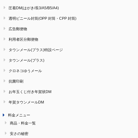
圧着DM(はがき/長3/A5/B5/A4)
透明ビニール封筒(OPP 封筒・CPP 封筒)
広告郵便物
利用者区分郵便物
タウンメール(プラス)特設ページ
タウンメール(プラス)
クロネコゆうメール
抗菌印刷
お年玉くじ付き年賀状DM
年賀タウンメールDM
料金メニュー
商品・料金一覧
安さの秘密