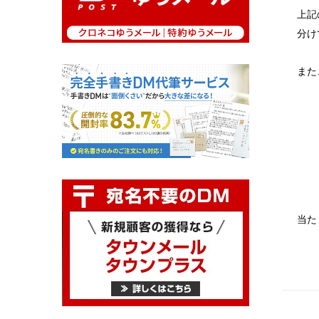
上記
分け
また
当た