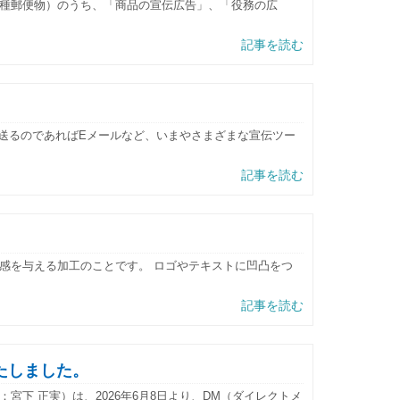
種郵便物）のうち、「商品の宣伝広告」、「役務の広
記事を読む
ん送るのであればEメールなど、いまやさまざまな宣伝ツー
記事を読む
感を与える加工のことです。 ロゴやテキストに凹凸をつ
記事を読む
たしました。
下 正実）は、2026年6月8日より、DM（ダイレクトメ