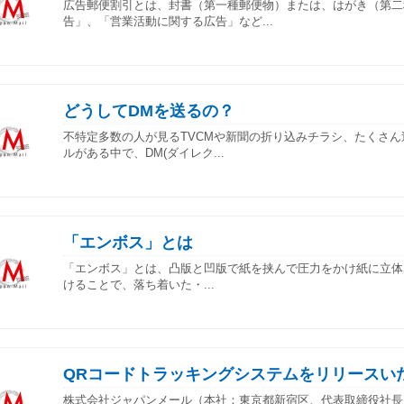
広告郵便割引とは、封書（第一種郵便物）または、はがき（第二
告」、「営業活動に関する広告」など...
どうしてDMを送るの？
不特定多数の人が見るTVCMや新聞の折り込みチラシ、たくさ
ルがある中で、DM(ダイレク...
「エンボス」とは
「エンボス」とは、凸版と凹版で紙を挟んで圧力をかけ紙に立体
けることで、落ち着いた・...
QRコードトラッキングシステムをリリースい
株式会社ジャパンメール（本社：東京都新宿区、代表取締役社長：宮