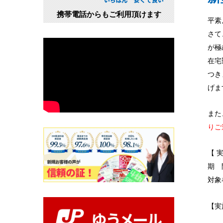
携帯電話からもご利用頂けます
平素
さて
が極
在宅
つき
げま
また
りご
【 
期 
対象
【実