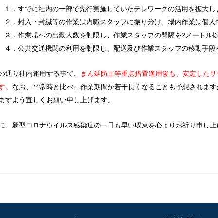
１．すでに社内の一部で先行実施していたテレワークの活用を拡大し
２．封入・封緘等の作業は内職スタッフに振り分け、場内作業は個人
３．作業場への出勤人数を制限し、作業スタッフの間隔を2メートル
４．公共交通機関の利用を制限し、配送及び作業スタッフの移動手段
の通り社内運用する事で、
まん延防止等重点措置適用後も、安定したサ
す。
なお、平常時と比べ、作業期間が若干長くなることも予想されます
ますよう宜しくお願い申し上げます。
に、新型コロナウイルス感染症の一日も早い収束を心よりお祈り申し上