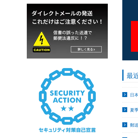
最
日
夏
郵