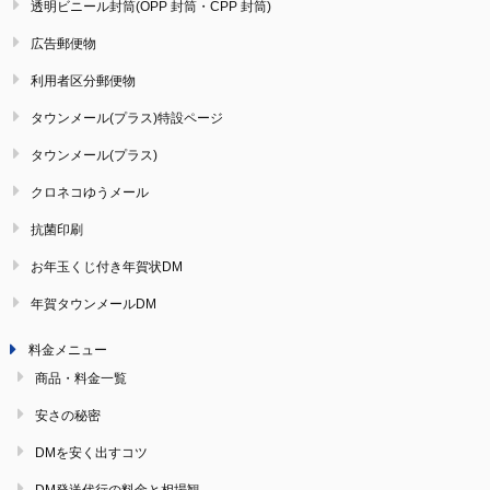
透明ビニール封筒(OPP 封筒・CPP 封筒)
広告郵便物
利用者区分郵便物
タウンメール(プラス)特設ページ
タウンメール(プラス)
クロネコゆうメール
抗菌印刷
お年玉くじ付き年賀状DM
年賀タウンメールDM
料金メニュー
商品・料金一覧
安さの秘密
DMを安く出すコツ
DM発送代行の料金と相場観