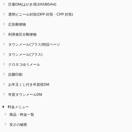
圧着DM(はがき/長3/A5/B5/A4)
透明ビニール封筒(OPP 封筒・CPP 封筒)
広告郵便物
利用者区分郵便物
タウンメール(プラス)特設ページ
タウンメール(プラス)
クロネコゆうメール
抗菌印刷
お年玉くじ付き年賀状DM
年賀タウンメールDM
料金メニュー
商品・料金一覧
安さの秘密