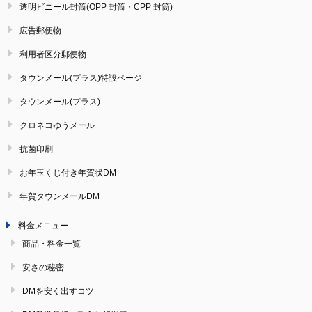
透明ビニール封筒(OPP 封筒・CPP 封筒)
広告郵便物
利用者区分郵便物
タウンメール(プラス)特設ページ
タウンメール(プラス)
クロネコゆうメール
抗菌印刷
お年玉くじ付き年賀状DM
年賀タウンメールDM
料金メニュー
商品・料金一覧
安さの秘密
DMを安く出すコツ