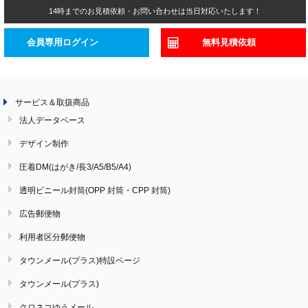
14時までのお見積依頼・お問い合わせは当日対応いたします！
会員専用ログイン
無料見積依頼
サービス＆取扱商品
法人データベース
デザイン制作
圧着DM(はがき/長3/A5/B5/A4)
透明ビニール封筒(OPP 封筒・CPP 封筒)
広告郵便物
利用者区分郵便物
タウンメール(プラス)特設ページ
タウンメール(プラス)
クロネコゆうメール