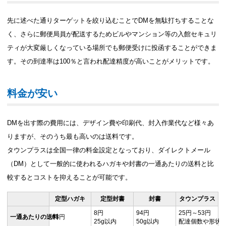
先に述べた通りターゲットを絞り込むことでDMを無駄打ちすることな
く、さらに郵便局員が配送するためビルやマンション等の入館セキュリ
ティが大変厳しくなっている場所でも郵便受けに投函することができま
す。その到達率は100％と言われ配達精度が高いことがメリットです。
料金が安い
DMを出す際の費用には、デザイン費や印刷代、封入作業代など様々あ
りますが、そのうち最も高いのは送料です。
タウンプラスは全国一律の料金設定となっており、ダイレクトメール
（DM）として一般的に使われるハガキや封書の一通あたりの送料と比
較するとコストを抑えることが可能です。
定型ハガキ
定型封書
封書
タウンプラス
8円
94円
25円～53円
一通あたりの送料
63円
25g以内
50g以内
配達個数や形状