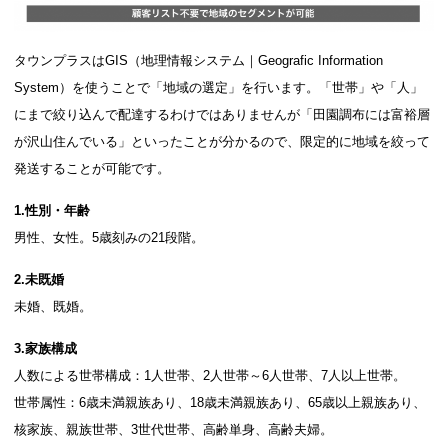
タウンプラスはGIS（地理情報システム｜Geografic Information
System）を使うことで「地域の選定」を行います。「世帯」や「人」
にまで絞り込んで配達するわけではありませんが「田園調布には富裕層
が沢山住んでいる」といったことが分かるので、限定的に地域を絞って
発送することが可能です。
1.性別・年齢
男性、女性。5歳刻みの21段階。
2.未既婚
未婚、既婚。
3.家族構成
人数による世帯構成：1人世帯、2人世帯～6人世帯、7人以上世帯。
世帯属性：6歳未満親族あり、18歳未満親族あり、65歳以上親族あり、
核家族、親族世帯、3世代世帯、高齢単身、高齢夫婦。