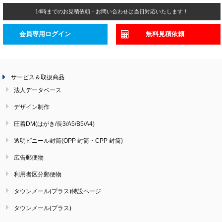
14時までのお見積依頼・お問い合わせは当日対応いたします！
会員専用ログイン
無料見積依頼
サービス＆取扱商品
法人データベース
デザイン制作
圧着DM(はがき/長3/A5/B5/A4)
透明ビニール封筒(OPP 封筒・CPP 封筒)
広告郵便物
利用者区分郵便物
タウンメール(プラス)特設ページ
タウンメール(プラス)